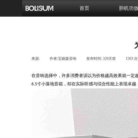
首页
胆机功
来源:
|
作者:
宝丽森音响
|
发布时间:
329天前
|
1503
次
在音响选择中，许多消费者误以为价格越高效果就一定
寸小落地音箱，却在实际听感与综合性能上表现卓越
6.5