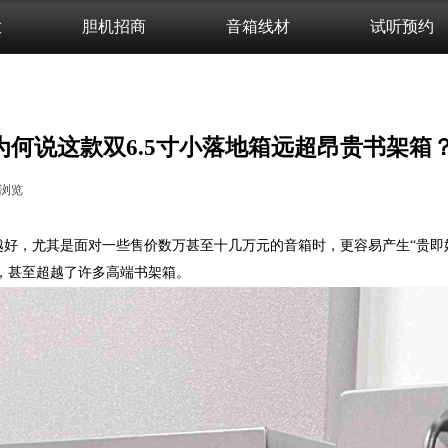
放
胆机招商
音箱线材
试听预约
为何说这款双6.5寸小落地箱远超昂贵书架箱
浏览
|
越好，尤其是面对一些售价数万甚至十几万元的音箱时，更容易产生
“贵
，甚至超越了许多高端书架箱。